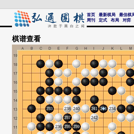
首页
最新棋局
最佳棋
周刊
定式
布局
对弈
棋谱
查看
233
238
240
241
243
234
237
242
236
235
239