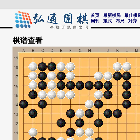
首页
最新棋局
最佳棋
周刊
定式
布局
对弈
棋谱
查看