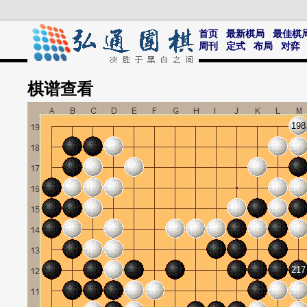
首页
最新棋局
最佳棋
周刊
定式
布局
对弈
棋谱
查看
198
217