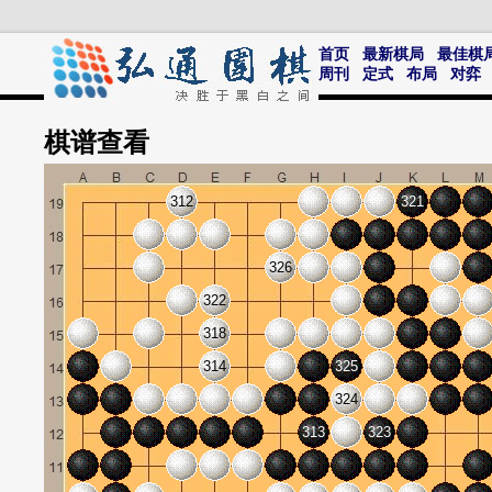
首页
最新棋局
最佳棋
周刊
定式
布局
对弈
棋谱
查看
312
321
326
322
318
314
325
324
313
323