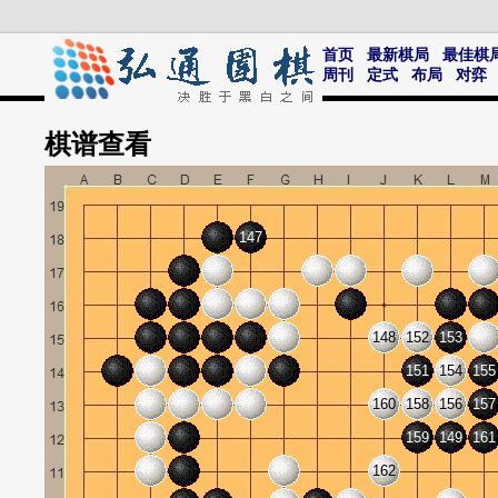
首页
最新棋局
最佳棋
周刊
定式
布局
对弈
棋谱
查看
147
148
152
153
151
154
155
160
158
156
157
159
149
161
162