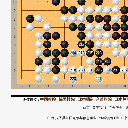
217
234
216
215
223
219
233
218
230
220
225
224
231
232
228
226
中国棋院
韩国棋院
日本棋院
台湾棋院
日本关
友情链接：
首页
关于我们 广告服务 
《中华人民共和国电信与信息服务业务经营许可证》京ICP证 120