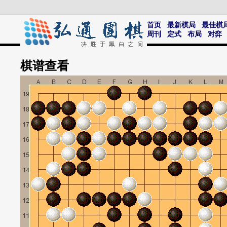
首页
最新棋局
最佳棋
周刊
定式
布局
对弈
棋谱
查看