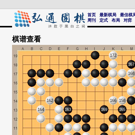
首页
最新棋局
最佳棋
周刊
定式
布局
对弈
棋谱
查看
172
167
168
162
166
158
164
163
169
165