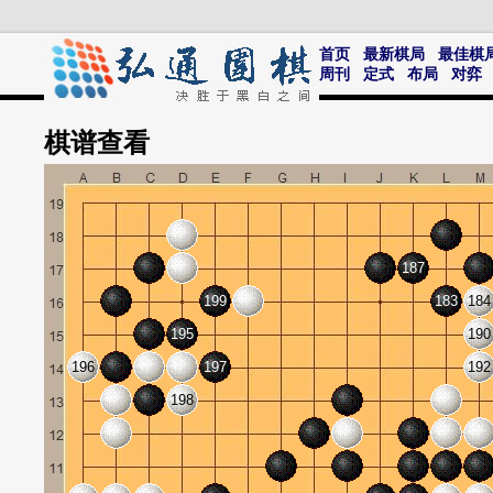
首页
最新棋局
最佳棋
周刊
定式
布局
对弈
棋谱
查看
187
199
183
184
195
190
196
197
192
198