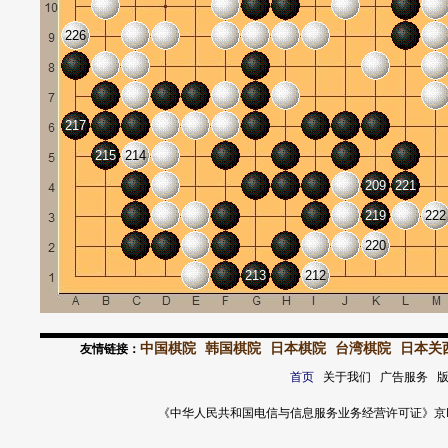
226
217
215
214
209
221
219
222
220
213
212
中国棋院
韩国棋院
日本棋院
台湾棋院
日本关
友情链接：
首页
关于我们 广告服务 
《中华人民共和国电信与信息服务业务经营许可证》京ICP证 120