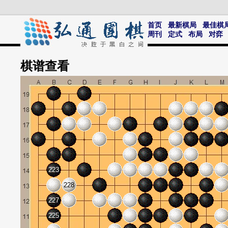
首页
最新棋局
最佳棋
周刊
定式
布局
对弈
棋谱
查看
223
228
227
225