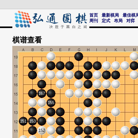
首页
最新棋局
最佳棋
周刊
定式
布局
对弈
棋谱
查看
167
155
151
153
152