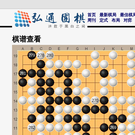
首页
最新棋局
最佳棋
周刊
定式
布局
对弈
棋谱
查看
279
278
280
281
270
282
269