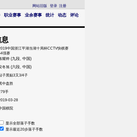
网站旧版
登录
注册
播
职业赛事
业余赛事
统计
动态
评论
信息
2019中国浙江平湖当湖十局杯CCTV快棋赛
64强赛
(九段, 中国)
陈耀烨
(六段, 中国)
安冬旭
贴子黑贴3又3/4子
黑中盘胜
279手
2019-03-28
中国棋院
显示全部落子手数
显示最近20步落子手数