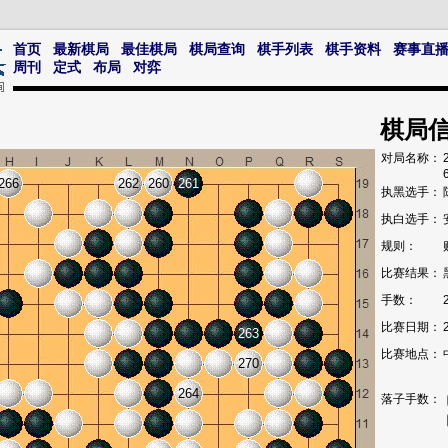
首页
最新棋局
最佳棋局
棋局查询
棋手列表
棋手资料
赛事直
周刊
定式
布局
对弈
棋局
对局名称：
266
262
260
261
执黑选手：
执白选手：
规则：
比赛结果：
手数：
比赛日期：
263
比赛地点：
270
264
落子手数：