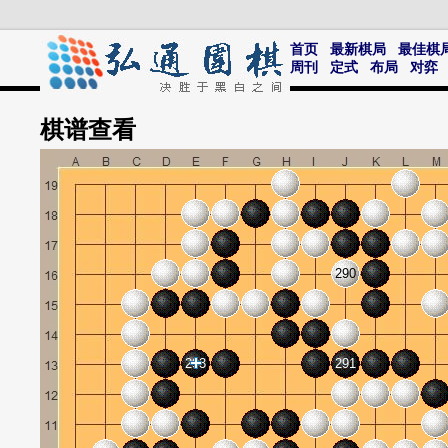
首页
最新棋局
最佳棋
周刊
定式
布局
对弈
棋谱
查看
290
293
291