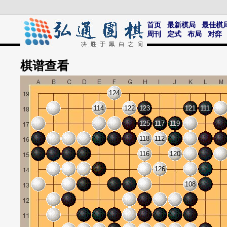
首页
最新棋局
最佳棋
周刊
定式
布局
对弈
棋谱
查看
124
114
122
123
121
111
125
117
119
118
112
116
120
126
108