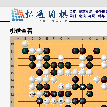
首页
最新棋局
最佳棋
周刊
定式
布局
对弈
棋谱
查看
218
219
214
209
205
211
213
210
206
204
201
203