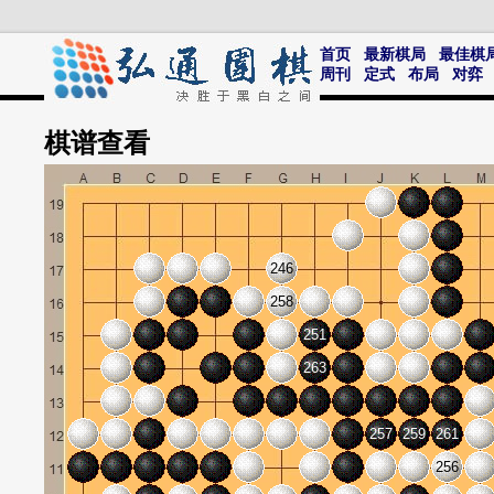
首页
最新棋局
最佳棋
周刊
定式
布局
对弈
棋谱
查看
246
258
251
263
257
259
261
256