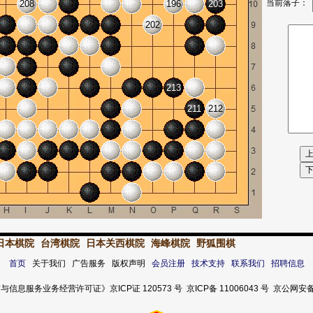
当前落子：
208
196
203
202
213
211
212
日本棋院
台湾棋院
日本关西棋院
海峰棋院
野狐围棋
首页
关于我们 广告服务 版权声明
会员注册
技术支持
联系我们
招聘信息
服务业务经营许可证》京ICP证 120573 号 京ICP备 11006043 号 京公网安备 11