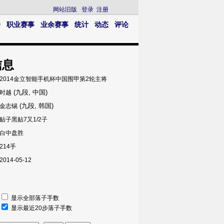
网站旧版
登录
注册
播
职业赛事
业余赛事
统计
动态
评论
信息
2014金立智能手机杯中国围甲第2轮主将
(九段, 中国)
时越
(九段, 韩国)
金志锡
贴子黑贴7又1/2子
白中盘胜
214手
2014-05-12
显示全部落子手数
显示最近20步落子手数