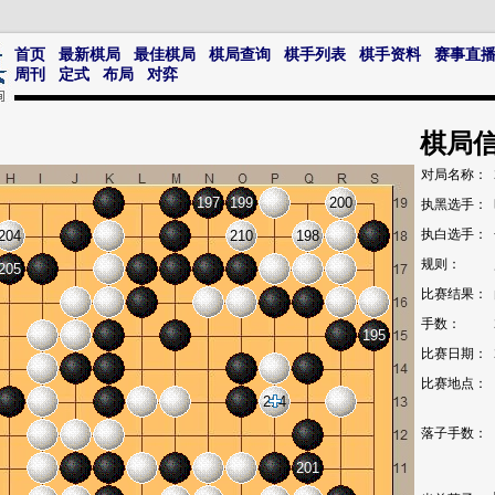
首页
最新棋局
最佳棋局
棋局查询
棋手列表
棋手资料
赛事直
周刊
定式
布局
对弈
棋局
对局名称：
197
199
200
执黑选手：
执白选手：
204
210
198
规则：
205
比赛结果：
手数：
195
比赛日期：
比赛地点：
214
落子手数：
201