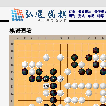
首页
最新棋局
最佳棋
周刊
定式
布局
对弈
棋谱
查看
171
177
176
170