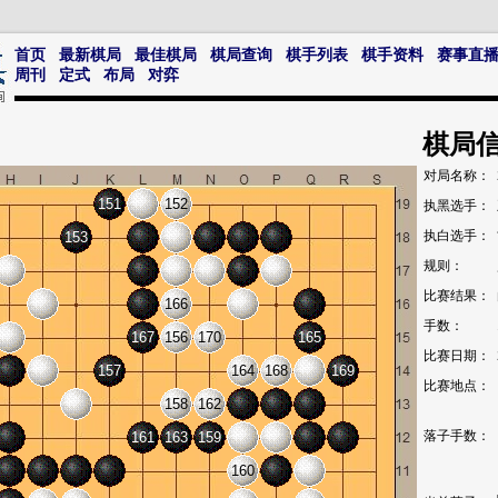
首页
最新棋局
最佳棋局
棋局查询
棋手列表
棋手资料
赛事直
周刊
定式
布局
对弈
棋局
对局名称：
151
152
执黑选手：
执白选手：
153
规则：
比赛结果：
166
手数：
167
156
170
165
比赛日期：
157
164
168
169
比赛地点：
158
162
落子手数：
161
163
159
160