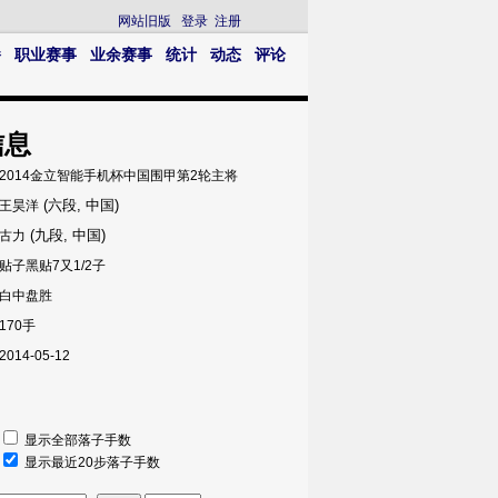
网站旧版
登录
注册
播
职业赛事
业余赛事
统计
动态
评论
信息
2014金立智能手机杯中国围甲第2轮主将
(六段, 中国)
王昊洋
(九段, 中国)
古力
贴子黑贴7又1/2子
白中盘胜
170手
2014-05-12
显示全部落子手数
显示最近20步落子手数