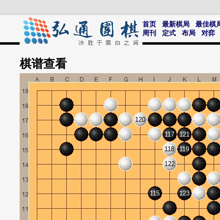
首页
最新棋局
最佳棋
周刊
定式
布局
对弈
棋谱
查看
120
117
121
118
119
122
115
123