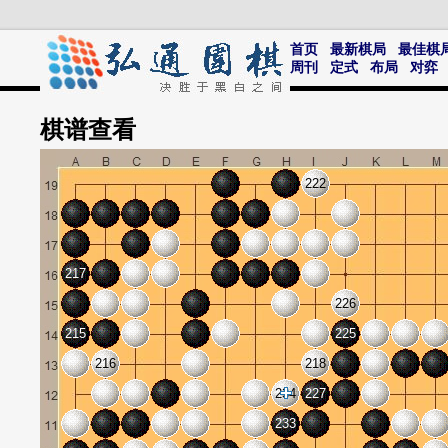
首页
最新棋局
最佳棋
周刊
定式
布局
对弈
棋谱
查看
222
217
226
215
225
216
218
234
227
233