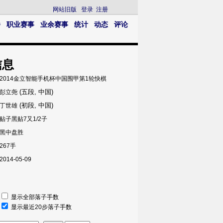
网站旧版
登录
注册
播
职业赛事
业余赛事
统计
动态
评论
信息
2014金立智能手机杯中国围甲第1轮快棋
(五段, 中国)
彭立尧
(初段, 中国)
丁世雄
贴子黑贴7又1/2子
黑中盘胜
267手
2014-05-09
显示全部落子手数
显示最近20步落子手数