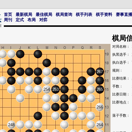
首页
最新棋局
最佳棋局
棋局查询
棋手列表
棋手资料
赛事直
周刊
定式
布局
对弈
棋局
对局名称：
执黑选手：
执白选手：
规则：
267
比赛结果：
手数：
254
253
265
比赛日期：
比赛地点：
266
落子手数：
248
264