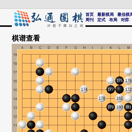
首页
最新棋局
最佳棋
周刊
定式
布局
对弈
棋谱
查看
175
176
174
177
172
178
182
179
180
181