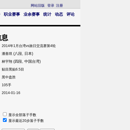
网站旧版
登录
注册
播
职业赛事
业余赛事
统计
动态
评论
信息
2014年1月台湾vs旅日交流赛第4轮
(八段, 日本)
潘善琪
(四段, 中国台湾)
林宇翔
贴目黑贴6.5目
黑中盘胜
105手
2014-01-16
显示全部落子手数
显示最近20步落子手数