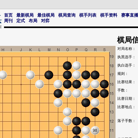
首页
最新棋局
最佳棋局
棋局查询
棋手列表
棋手资料
赛事直
周刊
定式
布局
对弈
棋局
对局名称：
执黑选手：
执白选手：
规则：
比赛结果：
手数：
比赛日期：
比赛地点：
落子手数：
98