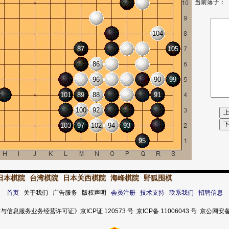
当前落子：
104
87
105
86
96
90
99
101
89
88
91
100
92
103
97
102
94
93
95
日本棋院
台湾棋院
日本关西棋院
海峰棋院
野狐围棋
首页
关于我们 广告服务 版权声明
会员注册
技术支持
联系我们
招聘信息
服务业务经营许可证》京ICP证 120573 号 京ICP备 11006043 号 京公网安备 11