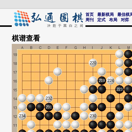
首页
最新棋局
最佳棋
周刊
定式
布局
对弈
棋谱
查看
220
219
224
223
232
231
234
230