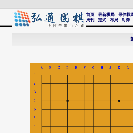
首页
最新棋局
最佳棋
周刊
定式
布局
对弈