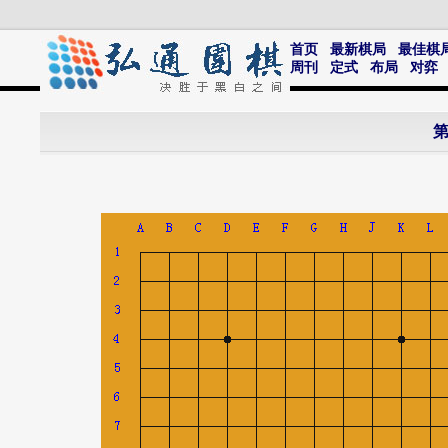
首页
最新棋局
最佳棋
周刊
定式
布局
对弈
第