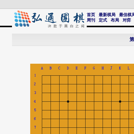
首页
最新棋局
最佳棋
周刊
定式
布局
对弈
第