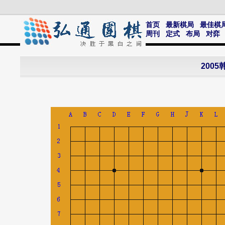
首页
最新棋局
最佳棋
周刊
定式
布局
对弈
200