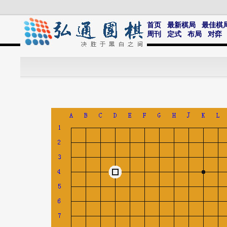
首页
最新棋局
最佳棋
周刊
定式
布局
对弈