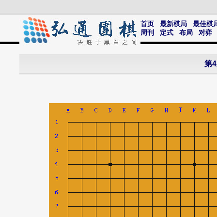
首页
最新棋局
最佳棋
周刊
定式
布局
对弈
第