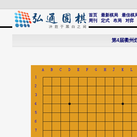
首页
最新棋局
最佳棋
周刊
定式
布局
对弈
第4届衢州