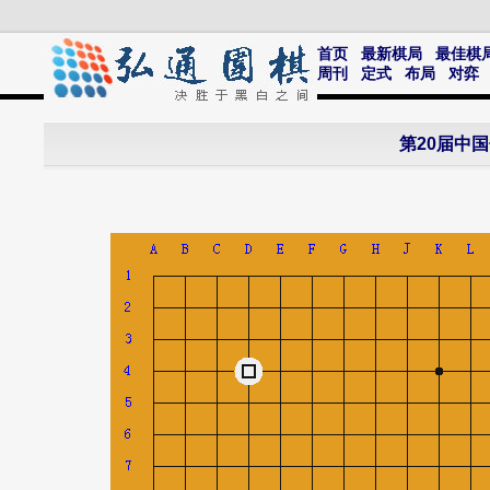
首页
最新棋局
最佳棋
周刊
定式
布局
对弈
第20届中