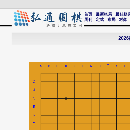
首页
最新棋局
最佳棋
周刊
定式
布局
对弈
20