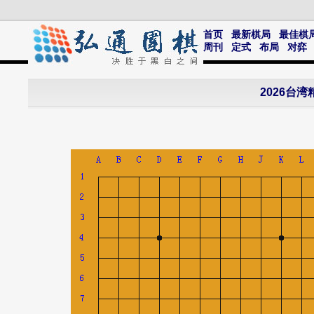
首页
最新棋局
最佳棋
周刊
定式
布局
对弈
2026台