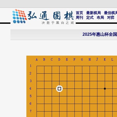
首页
最新棋局
最佳棋
周刊
定式
布局
对弈
2025年惠山杯全