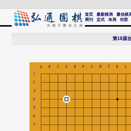
首页
最新棋局
最佳棋
周刊
定式
布局
对弈
第18届