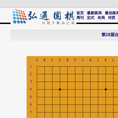
首页
最新棋局
最佳棋
周刊
定式
布局
对弈
第18届