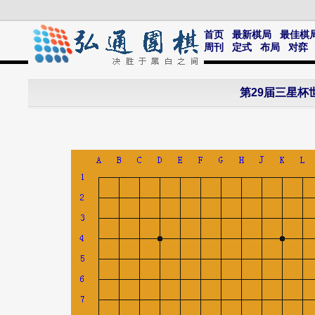
首页
最新棋局
最佳棋
周刊
定式
布局
对弈
第29届三星杯