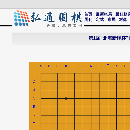
首页
最新棋局
最佳棋
周刊
定式
布局
对弈
第1届“北海新绎杯