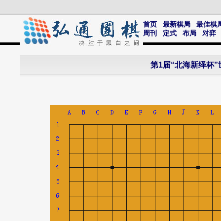
首页
最新棋局
最佳棋
周刊
定式
布局
对弈
第1届“北海新绎杯