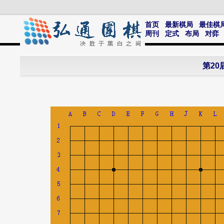
首页
最新棋局
最佳棋
周刊
定式
布局
对弈
第20