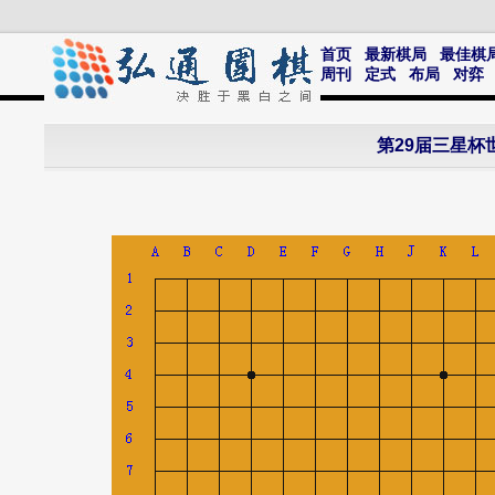
首页
最新棋局
最佳棋
周刊
定式
布局
对弈
第29届三星杯