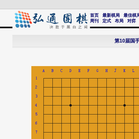
首页
最新棋局
最佳棋
周刊
定式
布局
对弈
第10届国