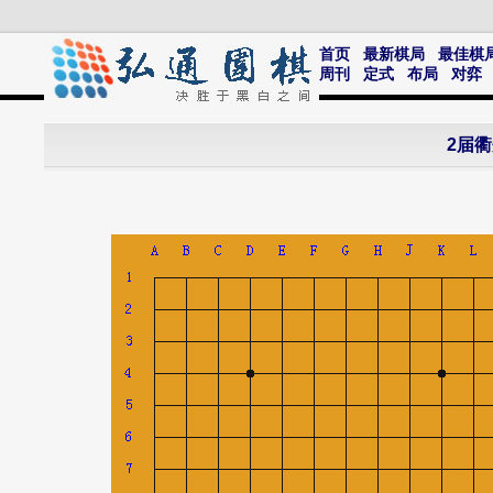
首页
最新棋局
最佳棋
周刊
定式
布局
对弈
2届