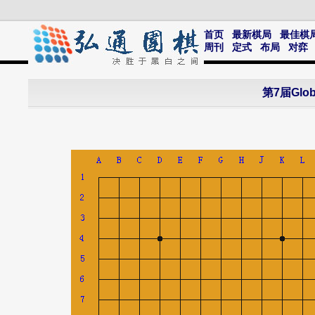
首页
最新棋局
最佳棋
周刊
定式
布局
对弈
第7届Gl