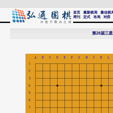
首页
最新棋局
最佳棋
周刊
定式
布局
对弈
第28届三