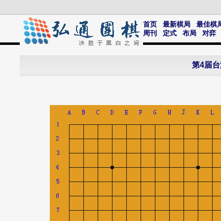
首页
最新棋局
最佳棋
周刊
定式
布局
对弈
第4届台