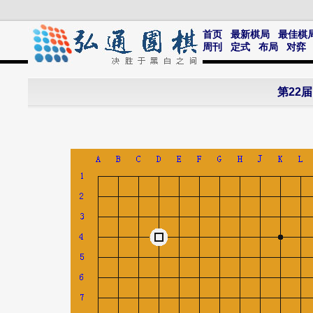
首页
最新棋局
最佳棋
周刊
定式
布局
对弈
第22