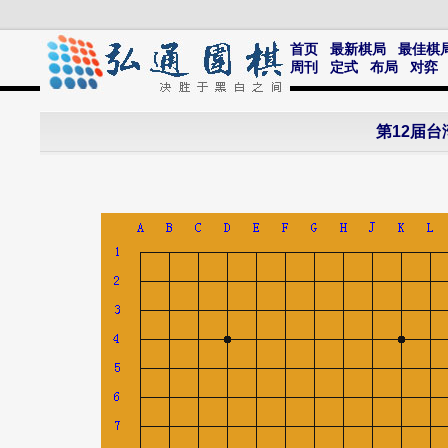
首页
最新棋局
最佳棋
周刊
定式
布局
对弈
第12届